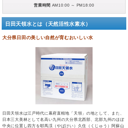
営業時間
AM10:00 ～ PM18:00
日田天領水とは（天然活性水素水）
大分県日田の美しい自然が育むおいしい水
日田天領水は江戸時代に幕府直轄地「天領」の地として、また、
日本三大美林として名高い九州の大分県北西部、北部九州のほぼ
中央に位置し四方を耶馬渓（やばけい）久住（くじゅう）阿蘇山