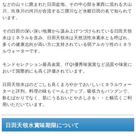
などの山々に囲まれた日田盆地、その中心部を東西に流れる大山
川、玖珠川の河川が合流する三隈川など水郷日田の名で知られて
います。
その日田の深い深い地層から汲み上げつづけられている日田天領
水はミネラルを含み、日田天領水は天然活性水素水とも呼ばれ、
多くの健康志向が高い方に支持されている弱アルカリ性のミネラ
ルウォーターです。
モンドセレクション最高金賞、ITQI優秀味覚賞など品質や味覚に
おいて国際的にも高く評価されています。
日田天領水はのどごしも良くまろやかでおいしいミネラルウォー
ターと評判。料理の味もぐーんとアップ。吸収力もバツグンで、
飲むばかりでなく、肌にうるおいとやさしさを・・と幅広くご利
用いただいています。
日田天領水賞味期限について