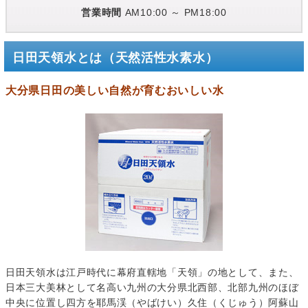
営業時間
AM10:00 ～ PM18:00
日田天領水とは（天然活性水素水）
大分県日田の美しい自然が育むおいしい水
日田天領水は江戸時代に幕府直轄地「天領」の地として、また、
日本三大美林として名高い九州の大分県北西部、北部九州のほぼ
中央に位置し四方を耶馬渓（やばけい）久住（くじゅう）阿蘇山