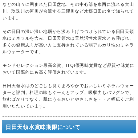
などの山々に囲まれた日田盆地、その中心部を東西に流れる大山
川、玖珠川の河川が合流する三隈川など水郷日田の名で知られて
います。
その日田の深い深い地層から汲み上げつづけられている日田天領
水はミネラルを含み、日田天領水は天然活性水素水とも呼ばれ、
多くの健康志向が高い方に支持されている弱アルカリ性のミネラ
ルウォーターです。
モンドセレクション最高金賞、ITQI優秀味覚賞など品質や味覚に
おいて国際的にも高く評価されています。
日田天領水はのどごしも良くまろやかでおいしいミネラルウォー
ターと評判。料理の味もぐーんとアップ。吸収力もバツグンで、
飲むばかりでなく、肌にうるおいとやさしさを・・と幅広くご利
用いただいています。
日田天領水賞味期限について