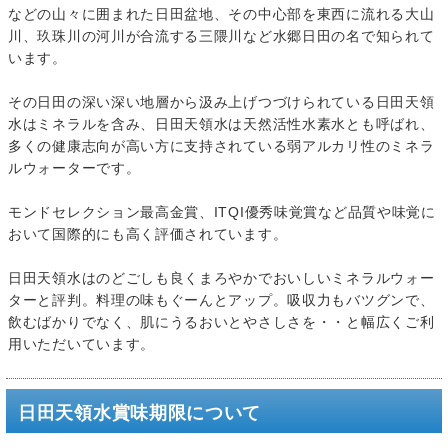
などの山々に囲まれた日田盆地、その中心部を東西に流れる大山
川、玖珠川の河川が合流する三隈川など水郷日田の名で知られて
います。
その日田の深い深い地層から汲み上げつづけられている日田天領
水はミネラルを含み、日田天領水は天然活性水素水とも呼ばれ、
多くの健康志向が高い方に支持されている弱アルカリ性のミネラ
ルウォーターです。
モンドセレクション最高金賞、ITQI優秀味覚賞など品質や味覚に
おいて国際的にも高く評価されています。
日田天領水はのどごしも良くまろやかでおいしいミネラルウォー
ターと評判。料理の味もぐーんとアップ。吸収力もバツグンで、
飲むばかりでなく、肌にうるおいとやさしさを・・と幅広くご利
用いただいています。
日田天領水賞味期限について