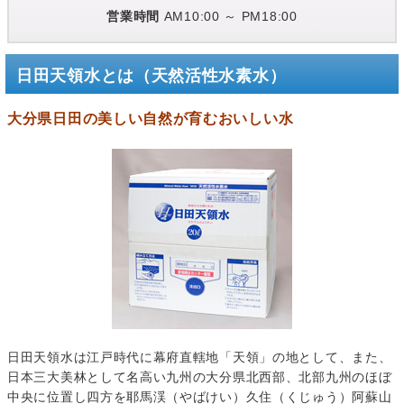
営業時間
AM10:00 ～ PM18:00
日田天領水とは（天然活性水素水）
大分県日田の美しい自然が育むおいしい水
日田天領水は江戸時代に幕府直轄地「天領」の地として、また、
日本三大美林として名高い九州の大分県北西部、北部九州のほぼ
中央に位置し四方を耶馬渓（やばけい）久住（くじゅう）阿蘇山